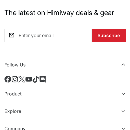
The latest on Himiway deals & gear
Subscribe
Follow Us
Product
All eBikes
Explore
Accessoires
Niveaux VIP
Comparer les modèles
Company