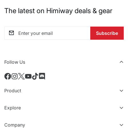
The latest on Himiway deals & gear
Subscribe
Follow Us
Product
All eBikes
Explore
Accessoires
Niveaux VIP
Comparer les modèles
Company