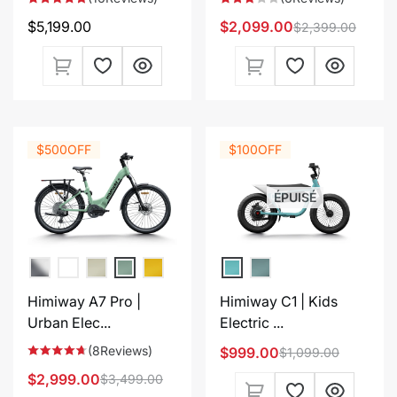
Prix
$5,199.00
$2,099.00
$2,399.00
Prix
Prix
habituel
de
habituel
vente
$500
OFF
$100
OFF
ÉPUISÉ
Himiway A7 Pro |
Himiway C1 | Kids
Urban Elec...
Electric ...
(8Reviews)
$999.00
$1,099.00
Prix
Prix
$2,999.00
$3,499.00
Prix
Prix