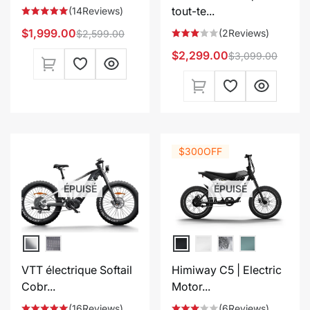
tout-te...
(14Reviews)
$1,999.00
(2Reviews)
$2,599.00
Prix
Prix
$2,299.00
$3,099.00
Prix
Prix
de
habituel
vente
de
habituel
vente
$300
OFF
ÉPUISÉ
ÉPUISÉ
VTT électrique Softail
Himiway C5 | Electric
Cobr...
Motor...
(16Reviews)
(6Reviews)