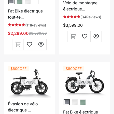
Vélo de montagne
électrique...
Fat Bike électrique
tout-te...
(34Reviews)
Prix
$3,599.00
(111Reviews)
$2,299.00
$3,099.00
Prix
Prix
habituel
de
habituel
vente
$600
OFF
$800
OFF
ÉPUISÉ
ÉPUISÉ
Évasion de vélo
électrique ...
Fat Bike électrique