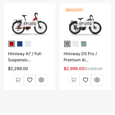
$600
OFF
ÉPUISÉ
ÉPUISÉ
Himiway A7 / Full-
Himiway D5 Pro /
Suspensio...
Premium Al...
Prix
$2,299.00
$2,999.00
$3,599.00
Prix
Prix
habituel
de
habituel
vente