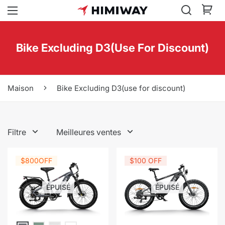
Bike Excluding D3(use For Discount)
Maison
Bike Excluding D3(use for discount)
Filtre
Meilleures ventes
$800
OFF
$100 OFF
ÉPUISÉ
ÉPUISÉ