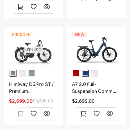
de
habituel
vente
de
habituel
vente
$900
OFF
NEW
ÉPUISÉ
Himiway D5 Pro ST /
A7 2.0 Full-
Premium...
Suspension Comm...
$2,699.00
Prix
$2,699.00
$3,599.00
Prix
Prix
habituel
de
habituel
vente