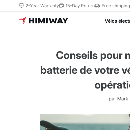
2-Year Warranty
15-Day Return
Free shippin
Vélos élect
Conseils pour m
batterie de votre v
opérat
par
Mark 