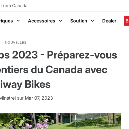
g from Canada
riques
Accessoires
Soutien
Dealer
B
NOUVELLES
mps 2023 - Préparez-vous
sentiers du Canada avec
iway Bikes
Minstrel
sur
Mar 07, 2023