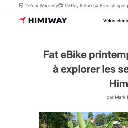
2-Year Warranty
15-Day Return
Free shippin
Vélos élect
Fat eBike printe
à explorer les 
Him
par
Mark 