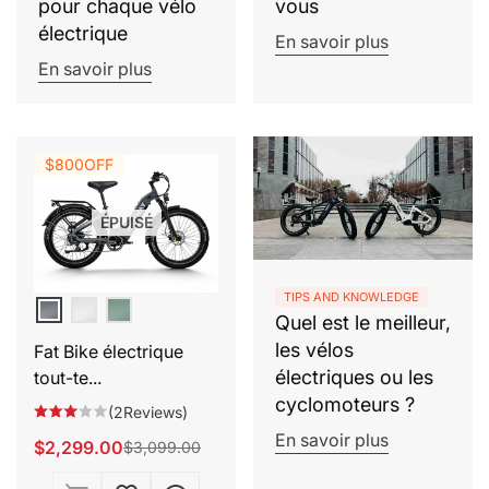
pour chaque vélo
vous
électrique
En savoir plus
En savoir plus
$800
OFF
ÉPUISÉ
TIPS AND KNOWLEDGE
Quel est le meilleur,
les vélos
Fat Bike électrique
électriques ou les
tout-te...
cyclomoteurs ?
(2Reviews)
En savoir plus
$2,299.00
$3,099.00
Prix
Prix