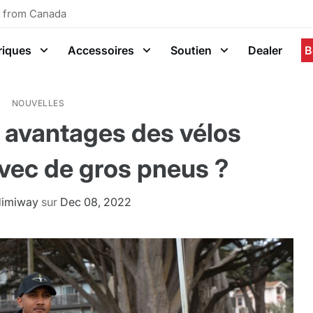
g from Canada
riques
Accessoires
Soutien
Dealer
B
NOUVELLES
s avantages des vélos
avec de gros pneus ?
Himiway
sur
Dec 08, 2022