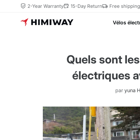
2-Year Warranty
15-Day Return
Free shippin
Vélos élect
Quels sont le
électriques 
par
yuna 